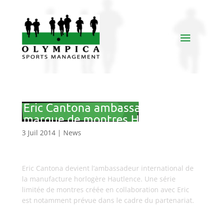
Eric Cantona ambassadeur de la
marque de montres Hautlence
3 Juil 2014
|
News
Eric Cantona devient l’ambassadeur international de
la manufacture horlogère Hautlence. Une série
limitée de montres créée en collaboration avec Eric
est notamment prévue dans le cadre du partenariat.