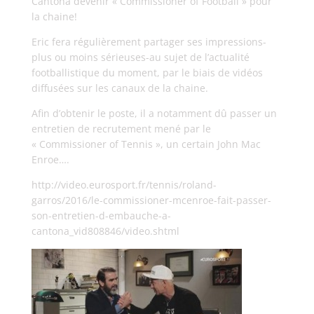
Cantona devenir « Commissioner of Football » pour
la chaine!
Eric fera régulièrement partager ses impressions-
plus ou moins sérieuses-au sujet de l’actualité
footballistique du moment, par le biais de vidéos
diffusées sur les canaux de la chaine.
Afin d’obtenir le poste, il a notamment dû passer un
entretien de recrutement mené par le
« Commissioner of Tennis », un certain John Mac
Enroe….
http://video.eurosport.fr/tennis/roland-
garros/2016/le-commissioner-mcenroe-fait-passer-
son-entretien-d-embauche-a-
cantona_vid808846/video.shtml