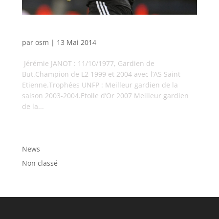
Jérémie Janot
par
osm
|
13 Mai 2014
Jérémie JANOT : 11/10/1977, Gardien de
But.Champion de L2 1999 et 2004 avec l’AS Saint
Etienne.Trophées UNFP : Meilleur gardien de la
saison 2003-2004.Etoile d’Or 2007 Meilleur gardien
de la...
Catégories
News
Non classé