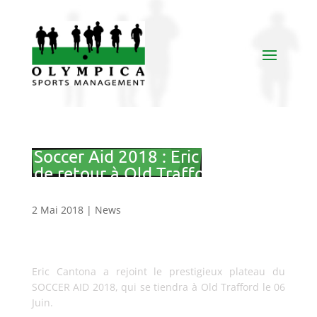
Soccer Aid 2018 : Eric CANTONA
de retour à Old Trafford pour
une noble cause.
2 Mai 2018
|
News
Eric Cantona a rejoint le prestigieux plateau du
SOCCER AID 2018, qui se tiendra à Old Trafford le 06
Juin.