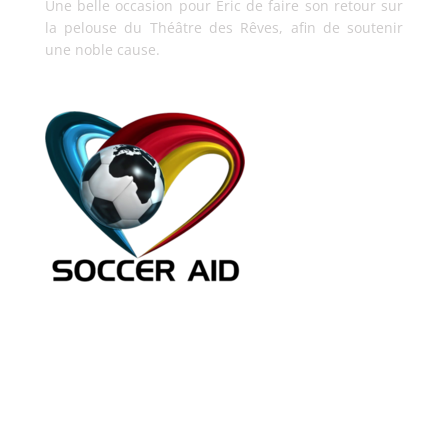
Une belle occasion pour Eric de faire son retour sur
la pelouse du Théâtre des Rêves, afin de soutenir
une noble cause.